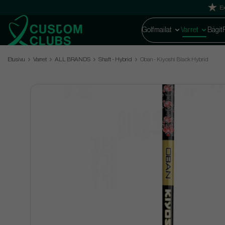
Ex
Golfmailat
Varret
Bägit
Etusivu
Varret
ALL BRANDS
Shaft - Hybrid
Oban - Kiyoshi Black Hybrid