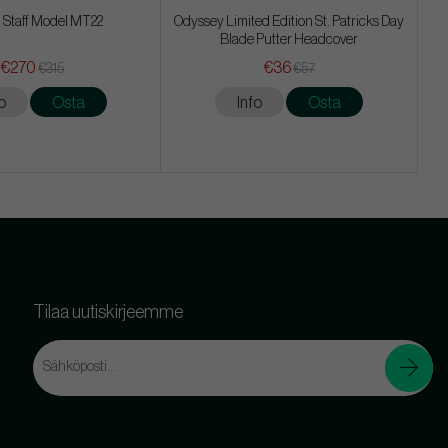
 Staff Model MT22
Odyssey Limited Edition St. Patricks Day
Blade Putter Headcover
€270
€36
€315
€57
o
Osta
Info
Osta
Tilaa uutiskirjeemme