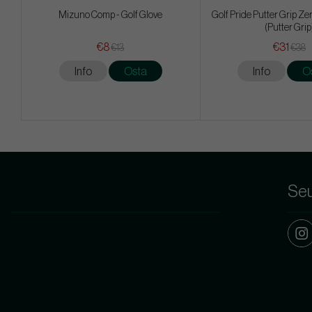
Mizuno Comp - Golf Glove
Golf Pride Putter Grip Ze
(Putter Grip
€8
€31
€13
€38
Info
Osta
Info
O
Seu