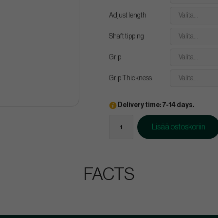
Adjust length
Valita...
Shaft tipping
Valita...
Grip
Valita...
Grip Thickness
Valita...
Delivery time: 7-14 days.
Lisää ostoskoriin
FACTS