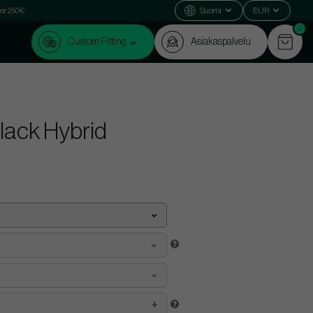
ver 250€
Suomi
EUR
0
Custom Fitting
Asiakaspalvelu
lack Hybrid