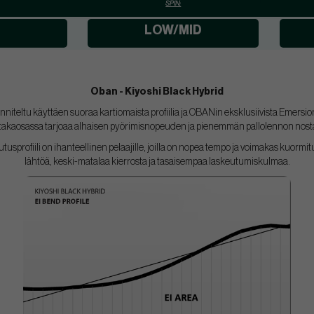
SPIN:
LOW/MID
Oban - Kiyoshi Black Hybrid
iteltu käyttäen suoraa kartiomaista profiilia ja OBANin eksklusiivista Emer
 takaosassa tarjoaa alhaisen pyörimisnopeuden ja pienemmän pallolennon nostam
usprofiili on ihanteellinen pelaajille, joilla on nopea tempo ja voimakas kuormitu
lähtöä, keski-matalaa kierrosta ja tasaisempaa laskeutumiskulmaa.