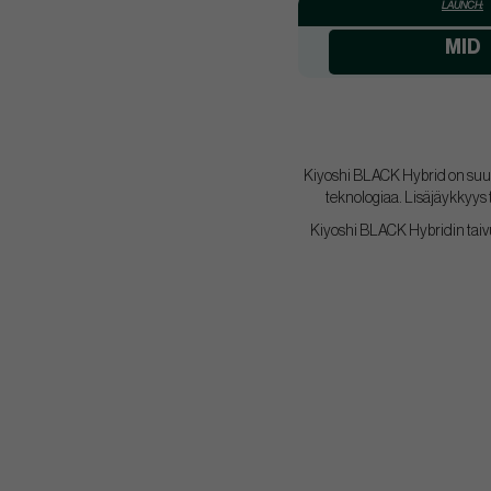
LAUNCH:
MID
Kiyoshi BLACK Hybrid on suunn
teknologiaa. Lisäjäykkyys
Kiyoshi BLACK Hybridin taivut