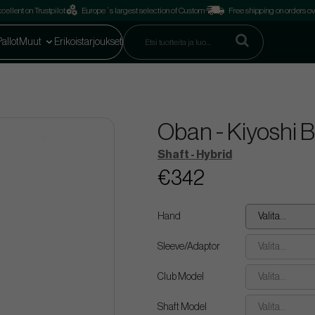
cellent on Trustpilot
Europe´s largest selection of Custom
Free shipping on orders o
Pallot
Muut
Erikoistarjoukset
Oban - Kiyoshi B
Shaft - Hybrid
€342
Hand
Valita...
Sleeve/Adaptor
Valita...
Club Model
Valita...
Shaft Model
Valita...