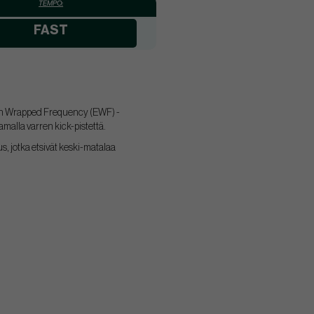
TEMPO:
FAST
sion Wrapped Frequency (EWF) -
alla varren kick-pistettä.
s, jotka etsivät keski-matalaa