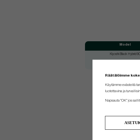
Model
Kiyoshi Black Hybrid 9
Kiyoshi Black Hybrid 9
Räätälöimme kok
Käytämme evästeitä tar
luotettavina ja turvallisi
Napsauta "OK" jos sallit 
ASETU