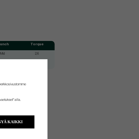
unch
Torque
Mid
2,6
Mid
2,6
 verkkosivustomme
setukset" alla.
YÄ KAIKKI