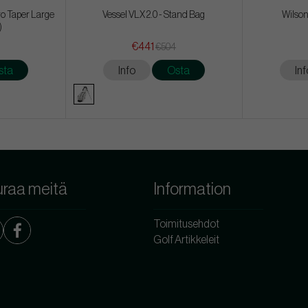
ro Taper Large
Vessel VLX 2.0 - Stand Bag
Wilson
)
€441
€504
sta
Info
Osta
Inf
raa meitä
Information
Toimitusehdot
Golf Artikkeleit