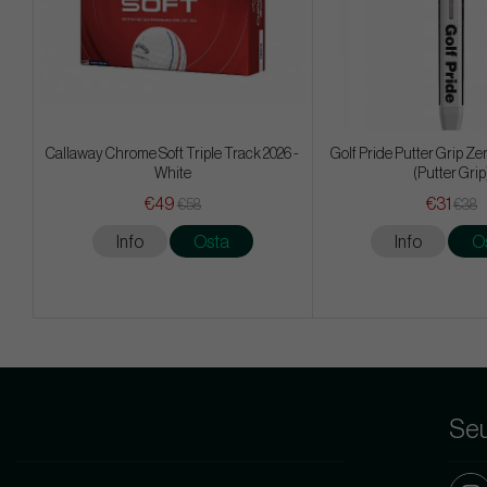
Callaway Chrome Soft Triple Track 2026 -
Golf Pride Putter Grip Ze
White
(Putter Grip
€49
€31
€58
€38
Info
Osta
Info
O
Seu