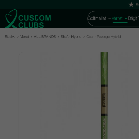
Ex
Golfmailat
Varret
Bägit
Etusivu
Varret
ALL BRANDS
Shaft - Hybrid
Oban - Revenge Hybrid