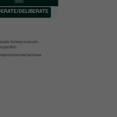
TEMPO:
ERATE/DELIBERATE
iosalla. Korkean moduulin
tusprofiilin.
ät responsiivisempaa kärkiosaa