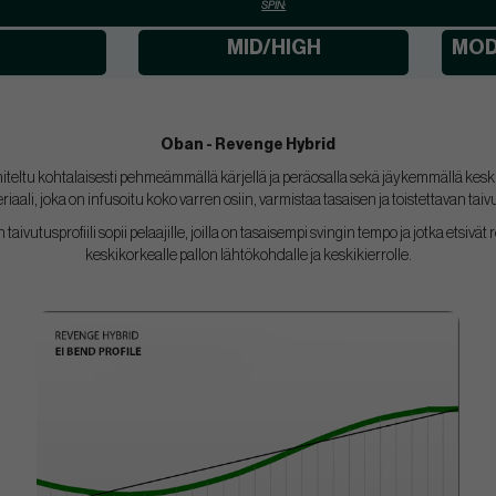
SPIN:
MID/HIGH
MOD
Oban - Revenge Hybrid
teltu kohtalaisesti pehmeämmällä kärjellä ja peräosalla sekä jäykemmällä kesk
eriaali, joka on infusoitu koko varren osiin, varmistaa tasaisen ja toistettavan taivu
aivutusprofiili sopii pelaajille, joilla on tasaisempi svingin tempo ja jotka etsiv
keskikorkealle pallon lähtökohdalle ja keskikierrolle.