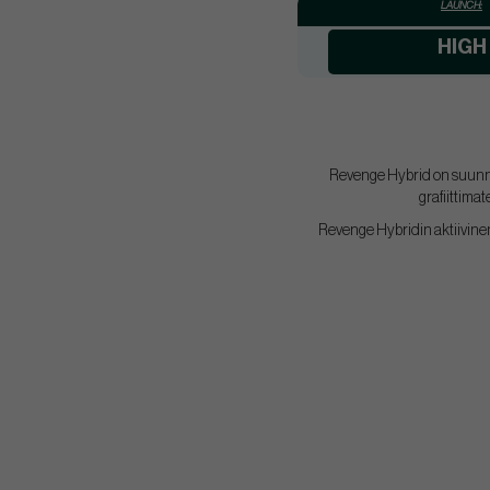
LAUNCH:
HIGH
Revenge Hybrid on suunni
grafiittimat
Revenge Hybridin aktiivinen t