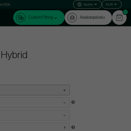
ver 250€
Suomi
EUR
0
Custom Fitting
Asiakaspalvelu
 Hybrid