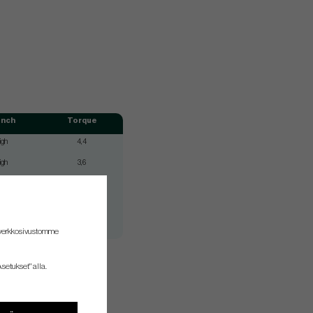
unch
Torque
igh
4,4
igh
3,6
igh
3,2
igh
3,0
igh
2,8
 verkkosivustomme
setukset" alla.