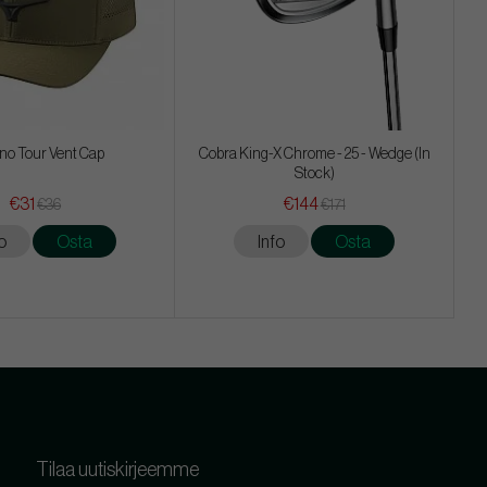
no Tour Vent Cap
Cobra King-X Chrome - 25 - Wedge (In
Stock)
€31
€144
€36
€171
o
Osta
Info
Osta
Tilaa uutiskirjeemme