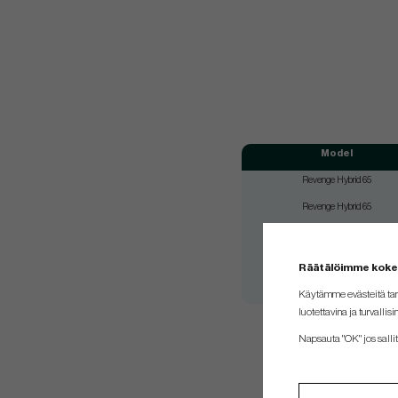
Model
Revenge Hybrid 65
Revenge Hybrid 65
Revenge Hybrid 85
Revenge Hybrid 85
Räätälöimme kok
Revenge Hybrid 85
Käytämme evästeitä tar
luotettavina ja turvallisi
Napsauta "OK" jos sallit 