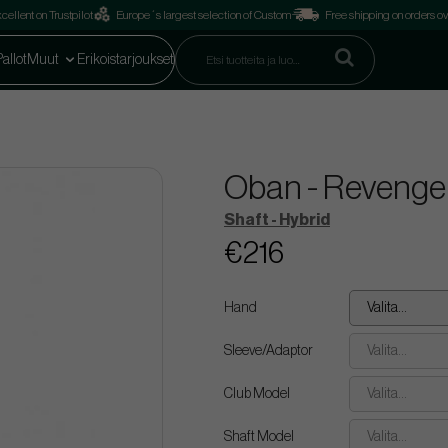
cellent on Trustpilot
Europe´s largest selection of Custom
Free shipping on orders o
Pallot
Muut
Erikoistarjoukset
Oban - Revenge
Shaft - Hybrid
€216
Hand
Valita...
Sleeve/Adaptor
Valita...
Club Model
Valita...
Shaft Model
Valita...