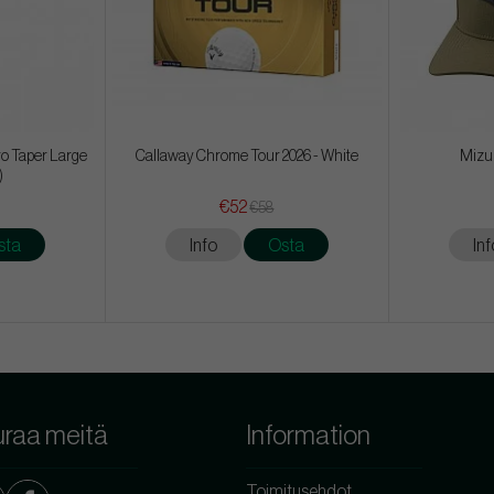
ro Taper Large
Callaway Chrome Tour 2026 - White
Mizu
)
€52
€58
sta
Info
Osta
Inf
raa meitä
Information
Toimitusehdot