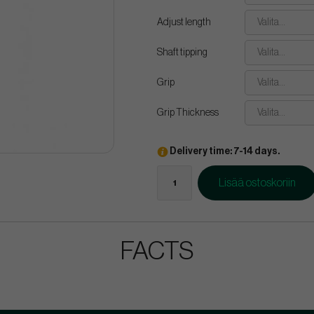
Adjust length
Valita...
Shaft tipping
Valita...
Grip
Valita...
Grip Thickness
Valita...
Delivery time: 7-14 days.
Lisää ostoskoriin
FACTS