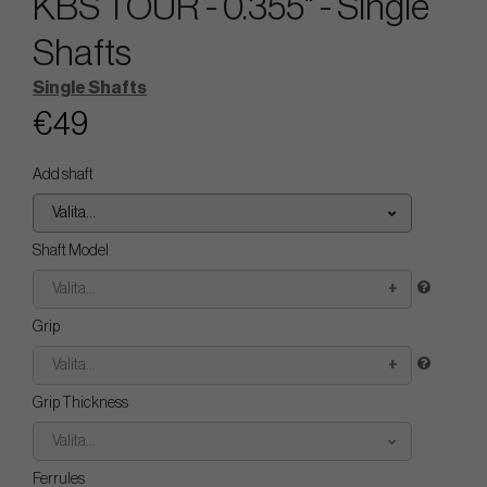
KBS TOUR - 0.355" - Single
Shafts
Single Shafts
€49
Add shaft
Valita...
Shaft Model
Valita...
Grip
Valita...
Grip Thickness
Valita...
Ferrules