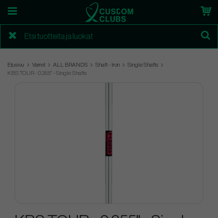
Etusivu
Varret
ALL BRANDS
Shaft - Iron
Single Shafts
KBS TOUR - 0.355" - Single Shafts