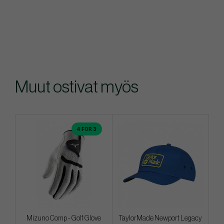
Muut ostivat myös
4 FOR 3
Mizuno Comp - Golf Glove
TaylorMade Newport Legacy