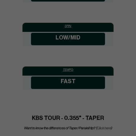
SPIN:
LOW/MID
TEMPO:
FAST
KBS TOUR - 0.355" - TAPER
Want to know the differences of Taper/Paralell tip? (
Click here
)