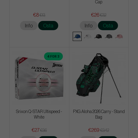
Cap
€8
€26
€13
€32
Info
Osta
Info
Osta
4 FOR 3
Srixon Q-STAR Ultispeed -
PXG Aloha 2026 Carry - Stand
White
Bag
€27
€269
€36
€342