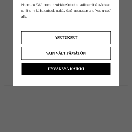
Napsauta "OK" jos sallit kaikki evästeet tai valitse mitkä evästeet
Do you need help with reshafting, we can do it for you. Please dont
sallit ja mitkä haluat poistaa käytöstä napsauttamalla "Asetukset"
hesitate to contact us for price, and more information.
alla.
ASETUKSET
VAIN VÄLTTÄMÄTÖN
HYVÄKSYÄ KAIKKI