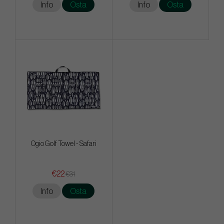
Info
Osta
Info
Osta
Ogio Golf Towel - Safari
€22
€31
Info
Osta