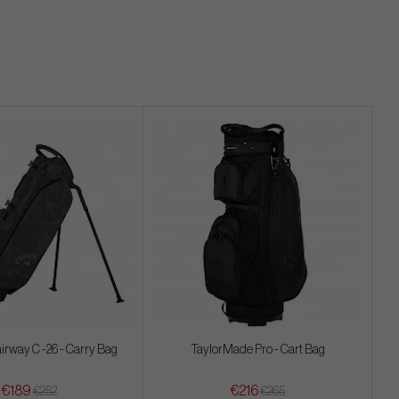
irway C -26 - Carry Bag
TaylorMade Pro - Cart Bag
€189
€216
€252
€265