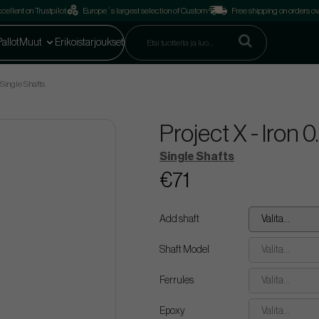
cellent on Trustpilot
Europe´s largest selection of Custom
Free shipping on orders o
Pallot
Muut
Erikoistarjoukset
- Single Shafts
Project X - Iron 
Single Shafts
€71
Add shaft
Valita...
Shaft Model
Valita...
Ferrules
Valita...
Epoxy
Valita...