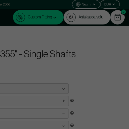
ver 250€
Suomi
EUR
0
Custom Fitting
Asiakaspalvelu
0.355" - Single Shafts