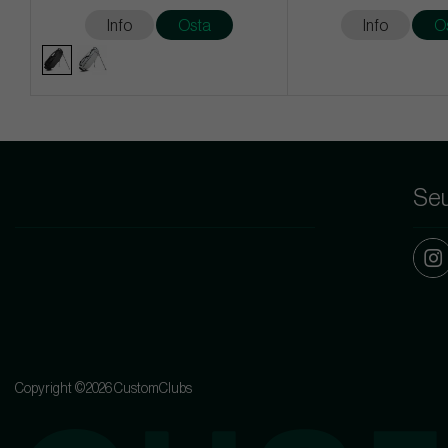
Info
Osta
Info
O
Seu
Copyright ©2026 CustomClubs