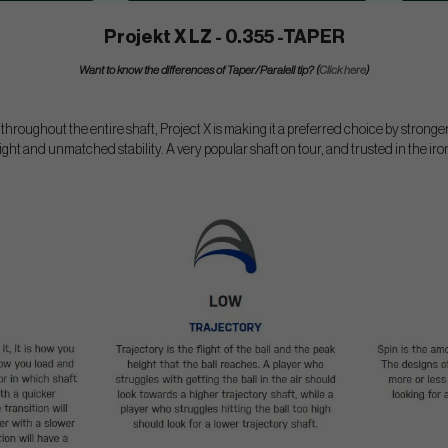
Projekt X LZ - 0.355 -TAPER
Want to know the differences of Taper/Paralell tip? (
Click here
)
 throughout the entire shaft, Project X is making it a preferred choice by stronger 
light and unmatched stability. A very popular shaft on tour, and trusted in the ir