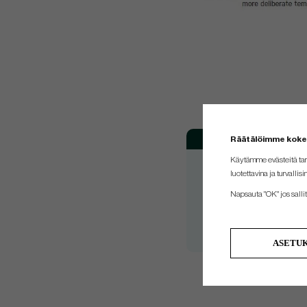
Model
Räätälöimme kok
Project X
Käytämme evästeitä tar
luotettavina ja turvallisi
Project X
Napsauta "OK" jos sallit 
Project X
Project X
Project X
ASETU
Do you need help w