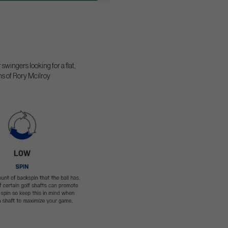
swingers looking for a flat,
ons of Rory Mcilroy