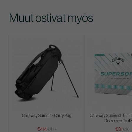
Muut ostivat myös
Callaway Summit - Carry Bag
Callaway Supersoft Limit
Distressed Teal 
€414
€31
€477
€36