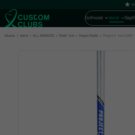
Ex
Golfmailat
Varret
Bägit
Etusivu
Varret
ALL BRANDS
Shaft - Iron
Single Shafts
Project X - Iron 0.355" 