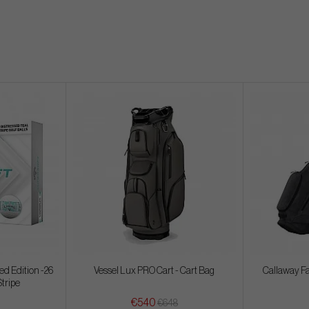
ed Edition -26
Vessel Lux PRO Cart - Cart Bag
Callaway Fa
Stripe
€540
€648