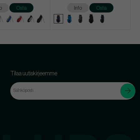
o
Osta
Info
Osta
Tilaa uutiskirjeemme