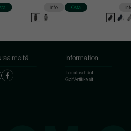
sta
Info
Osta
Inf
raa meitä
Information
Toimitusehdot
Golf Artikkeleit