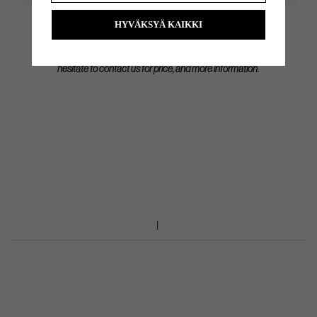
HYVÄKSYÄ KAIKKI
Do you need help with reshafting, we can do it for you. Please dont
hesitate to contact us for price, and more information.