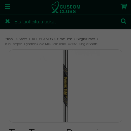
Etusivu
Varret
ALL BRANDS
Shaft - Iron
Single Shafts
True Temper - Dynamic Gold MID Tour Issue - 0.355" - Single Shafts