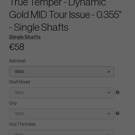
True Temper - Dynamic
Gold MID Tour Issue - 0.355"
- Single Shafts
Single Shafts
€58
Add shaft
Valita...
Shaft Model
Valita...
Grip
Valita...
Grip Thickness