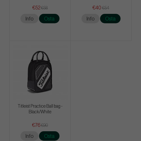
€52
€40
€58
€54
Info
Osta
Info
Osta
Titleist Practice Ball bag -
Black/White
€76
€90
Info
Osta