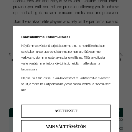
consistency and accuracy in every shot. Its stable construction
provides you with control and precision, allowing you to achieve
optimal ball flight and spin for maximum distance and precision.
Join the ranks of elite players who rely on the performance and
reliability of Dynamic Gold Mid. Whether you're an experienced
professional or an ambitious beginner, this shaft family has
Räätälöimme kokemuksesi
something to offer everyone.
Käytämme evästeitä tarjotaksemme sinulle henkilökohtaisen
Upgrade your game with Dynamic Gold Mid and experience the
ostokokemuksen, personoidun mainonnan ja pitääksemme
difference on the course. Elevate your performance, hit longer shots,
verkkosivustomme luotettavina ja turvallisina. Tätä tarkoitusta
and approach each swing with confidence. Choose Dynamic Gold
varten keräämme tietoja käyttäjistä, heidän malleistaan ​​ja
Mid - the shaft that takes your game to new heights.
laitteistaan.
Napsauta "OK" jos sallit kaikki evästeet tai valitse mitkä evästeet
sallit ja mitkä haluat poistaa käytöstä napsauttamalla "Asetukset"
alla.
SPEC.
ASETUKSET
Model
Flex
Dynamic Gold MID Tour Issue
Stiff (S400)
VAIN VÄLTTÄMÄTÖN
Dynamic Gold MID Tour Issue
X-Stiff (X100)