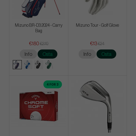
Mizuno BR-D3 2024 - Carry
Mizuno Tour - Golf Glove
Bag
€180
€13
€270
€24
Info
Osta
Info
Osta
4 FOR 3