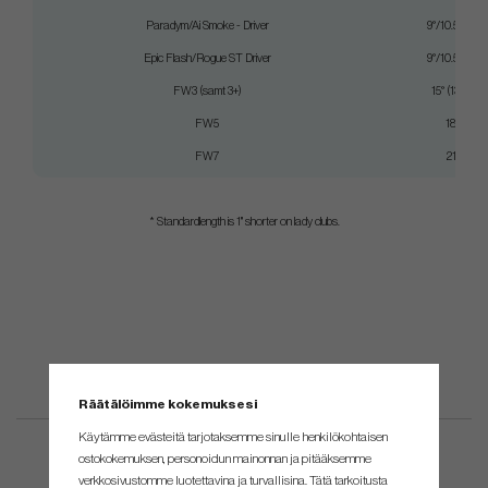
Paradym/Ai Smoke - Driver
9°/10.5°/12°
Epic Flash/Rogue ST Driver
9°/10.5°/12°
FW3 (samt 3+)
15° (13.5°)
FW5
18°
FW7
21°
* Standardlength is 1" shorter on lady clubs.
Räätälöimme kokemuksesi
Käytämme evästeitä tarjotaksemme sinulle henkilökohtaisen
ostokokemuksen, personoidun mainonnan ja pitääksemme
verkkosivustomme luotettavina ja turvallisina. Tätä tarkoitusta