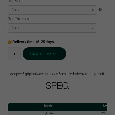
Grip Model
Valita...
Grip Thickness
Valita...
Delivery time: 15-25 days.
Lisää ostoskoriin
Adapter & grip is always included & installed when ordering shaft.
SPEC.
Model
Loft
Elyte Driver
9°/10.5°/12°