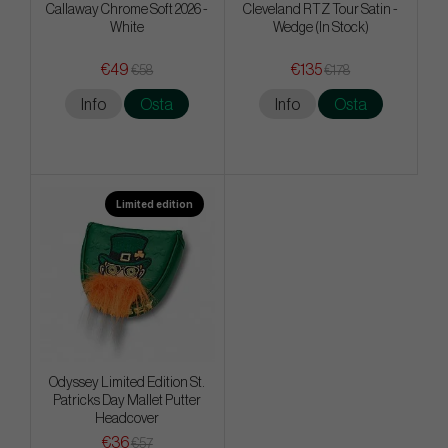
Callaway Chrome Soft 2026 -
Cleveland RTZ Tour Satin -
White
Wedge (In Stock)
€49
€135
€58
€178
Info
Osta
Info
Osta
Limited edition
Odyssey Limited Edition St.
Patricks Day Mallet Putter
Headcover
€36
€57