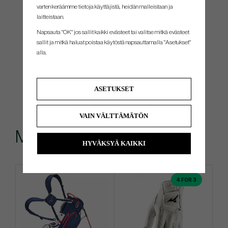
varten keräämme tietoja käyttäjistä, heidän malleistaan ​​ja
laitteistaan.
Napsauta "OK" jos sallit kaikki evästeet tai valitse mitkä evästeet
sallit ja mitkä haluat poistaa käytöstä napsauttamalla "Asetukset"
alla.
ASETUKSET
VAIN VÄLTTÄMÄTÖN
Muut ostivat myös
HYVÄKSYÄ KAIKKI
4 FOR 3