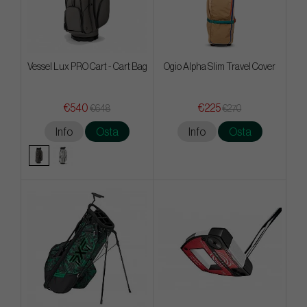
Vessel Lux PRO Cart - Cart Bag
Ogio Alpha Slim Travel Cover
€540
€225
€648
€270
Info
Osta
Info
Osta