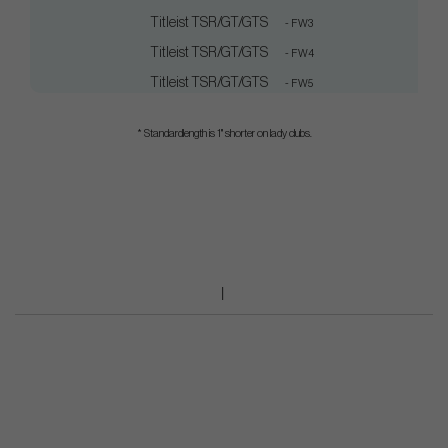
Titleist TSR/GT/GTS
- FW3
Titleist TSR/GT/GTS
- FW4
Titleist TSR/GT/GTS
- FW5
* Standardlength is 1" shorter on lady clubs.