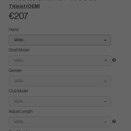
Titleist (OEM)
€207
Hand
Valita...
Shaft Model
Valita...
Gender
Valita...
Club Model
Valita...
Adjust Length
Valita...