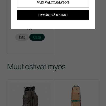
VAIN VÄLTTÄMÄTÖN
HYVÄKSYÄ KAIKKI
FootJoy Pure Touch - Golf
Glove
€36
Info
Osta
Muut ostivat myös