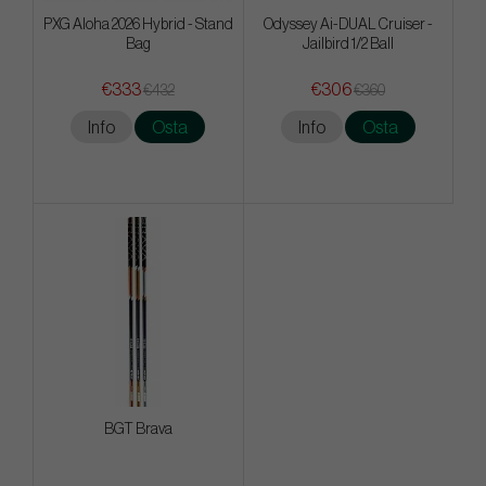
PXG Aloha 2026 Hybrid - Stand
Odyssey Ai-DUAL Cruiser -
Bag
Jailbird 1/2 Ball
€333
€306
€432
€360
Info
Osta
Info
Osta
BGT Brava