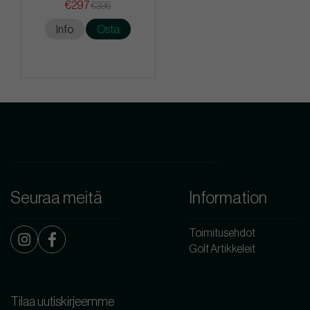
€297
€396
Info
Osta
Seuraa meitä
Information
Toimitusehdot
Golf Artikkeleit
Tilaa uutiskirjeemme