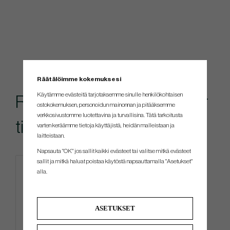
Räätälöimme kokemuksesi
Käytämme evästeitä tarjotaksemme sinulle henkilökohtaisen
Rekommenderade tillbehör
ostokokemuksen, personoidun mainonnan ja pitääksemme
verkkosivustomme luotettavina ja turvallisina. Tätä tarkoitusta
till denna produkt
varten keräämme tietoja käyttäjistä, heidän malleistaan ​​ja
laitteistaan.
Napsauta "OK" jos sallit kaikki evästeet tai valitse mitkä evästeet
sallit ja mitkä haluat poistaa käytöstä napsauttamalla "Asetukset"
4 FOR 3
alla.
ASETUKSET