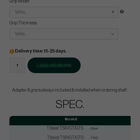
Grip Model
Valita...
Grip Thickness
Valita...
Delivery time: 15-25 days.
Lisää ostoskoriin
Adapter & grip is always included & installed when ordering shaft.
SPEC.
Modell
Titleist TSR/GT/GTS
- Driver
Titleist TSR/GT/GTS
- FW2