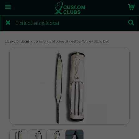
Etusivu
Bägit
Jones Original Jones Stripeshow White - Stand Bag