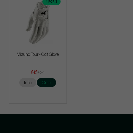
4 FOR 3
Mizuno Tour - Golf Glove
€15
€24
Info
Osta