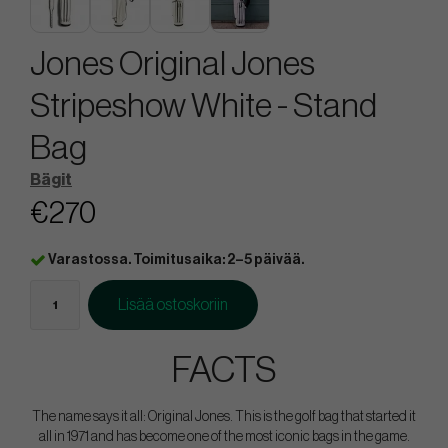
Jones Original Jones
Stripeshow White - Stand
Bag
Bägit
€270
Varastossa. Toimitusaika: 2–5 päivää.
Lisää ostoskoriin
FACTS
The name says it all: Original Jones. This is the golf bag that started it
all in 1971 and has become one of the most iconic bags in the game.