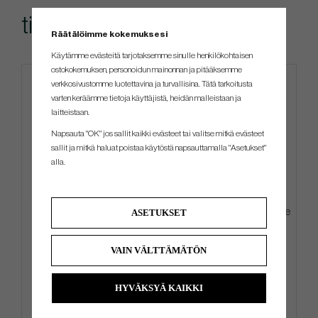
till denna produkt
Räätälöimme kokemuksesi
Käytämme evästeitä tarjotaksemme sinulle henkilökohtaisen
ostokokemuksen, personoidun mainonnan ja pitääksemme
verkkosivustomme luotettavina ja turvallisina. Tätä tarkoitusta
varten keräämme tietoja käyttäjistä, heidän malleistaan ​​ja
laitteistaan.
Napsauta "OK" jos sallit kaikki evästeet tai valitse mitkä evästeet
sallit ja mitkä haluat poistaa käytöstä napsauttamalla "Asetukset"
alla.
ASETUKSET
G/Fore Azure - Golf Glove
G/Fore Tangeriene - Golf Glove
VAIN VÄLTTÄMÄTÖN
€33
€33
Info
Osta
Info
Osta
HYVÄKSYÄ KAIKKI