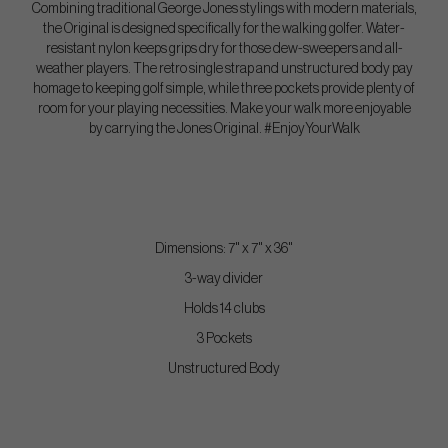
Combining traditional George Jones stylings with modern materials,
the Original is designed specifically for the walking golfer. Water-
resistant nylon keeps grips dry for those dew-sweepers and all-
weather players. The retro single strap and unstructured body pay
homage to keeping golf simple, while three pockets provide plenty of
room for your playing necessities. Make your walk more enjoyable
by carrying the Jones Original. #EnjoyYourWalk
Dimensions: 7" x 7" x 36"
3-way divider
Holds 14 clubs
3 Pockets
Unstructured Body