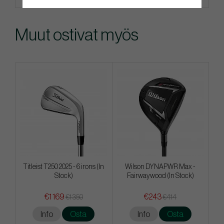
Muut ostivat myös
Titleist T250 2025 - 6 irons (In
Wilson DYNAPWR Max -
Stock)
Fairwaywood (In Stock)
€1 169
€243
€1 350
€414
Info
Osta
Info
Osta