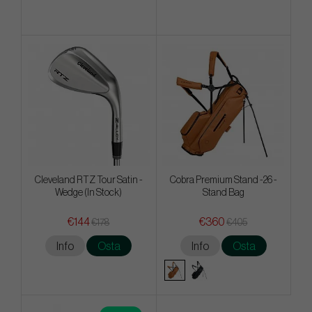
Cleveland RTZ Tour Satin -
Cobra Premium Stand -26 -
Wedge (In Stock)
Stand Bag
€144
€360
€178
€405
Info
Osta
Info
Osta