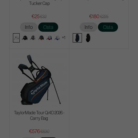
Tucker Cap
€25
€180
€32
€225
Info
Osta
Info
Osta
+1
TaylorMade Tour Qi4D 2026 -
Carry Bag
€576
€630