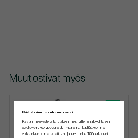
Muut ostivat myös
4 FOR 3
Räätälöimme kokemuksesi
Käytämme evästeitä tarjotaksemme sinulle henkilökohtaisen
ostokokemuksen, personoidun mainonnan ja pitääksemme
verkkosivustomme luotettavina ja turvallisina. Tätä tarkoitusta