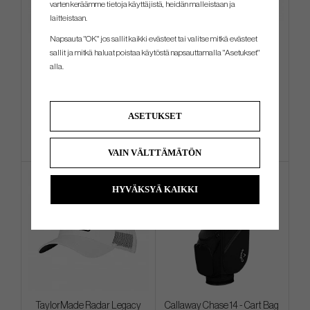
varten keräämme tietoja käyttäjistä, heidän malleistaan ​​ja
laitteistaan.
Napsauta "OK" jos sallit kaikki evästeet tai valitse mitkä evästeet
Ping PLD Milled AS Oslo C
Callaway Chrome Tour 2026
sallit ja mitkä haluat poistaa käytöstä napsauttamalla "Asetukset"
Triple Track - White
alla.
€495
€52
€630
€58
Info
Info
Osta
ASETUKSET
VAIN VÄLTTÄMÄTÖN
HYVÄKSYÄ KAIKKI
TaylorMade Radar Legacy
Callaway Chase 14 - Cart Bag