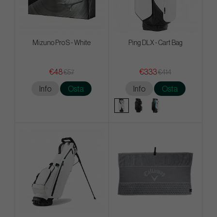
Mizuno Pro S - White
Ping DLX - Cart Bag
€48
€333
€57
€414
Info
Osta
Info
Osta