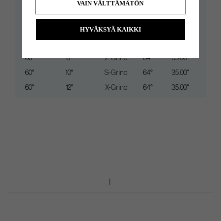
VAIN VÄLTTÄMÄTÖN
58°
8°
Z-Grind
64°
35.00"
58°
10°
S-Grind
64°
35.00"
HYVÄKSYÄ KAIKKI
58°
12°
X-Grind
64°
35.00"
60°
8°
Z-Grind
64°
35.00"
60°
10°
S-Grind
64°
35.00"
60°
12°
X-Grind
64°
35.00"