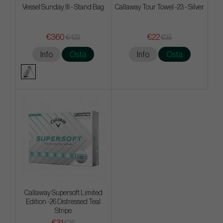
Vessel Sunday III - Stand Bag
Callaway Tour Towel -23 - Silver
€360
€22
€423
€35
Info
Osta
Info
Osta
Callaway Supersoft Limited
Edition -26 Distressed Teal
Stripe
€31