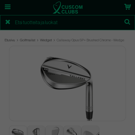
Etusivu
Golfmailat
Wedget
Callaway Opus SP+ Brushed Chrome - Wedge