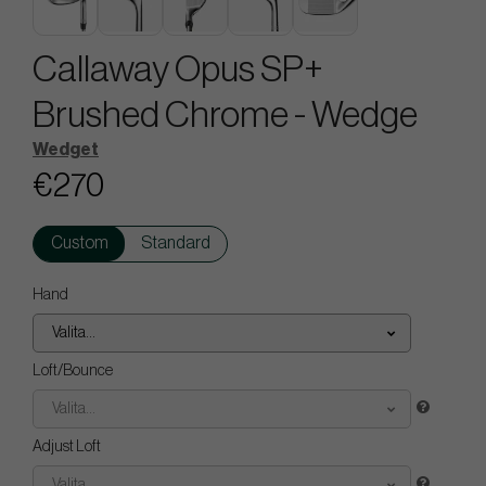
Callaway Opus SP+
Brushed Chrome - Wedge
Wedget
€270
Custom
Standard
Hand
Valita...
Loft/Bounce
Valita...
Adjust Loft
Valita...