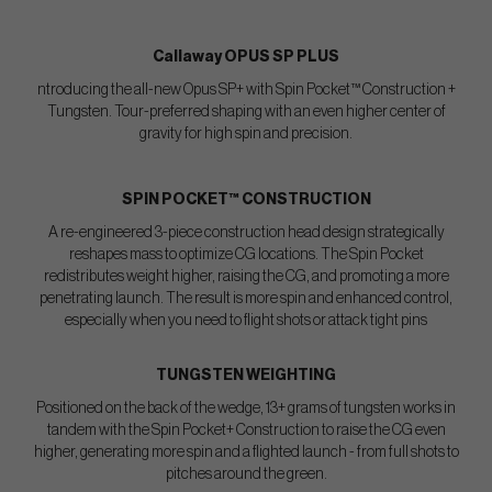
Callaway OPUS SP PLUS
ntroducing the all-new Opus SP+ with Spin Pocket™ Construction +
Tungsten. Tour-preferred shaping with an even higher center of
gravity for high spin and precision.
SPIN POCKET™ CONSTRUCTION
A re-engineered 3-piece construction head design strategically
reshapes mass to optimize CG locations. The Spin Pocket
redistributes weight higher, raising the CG, and promoting a more
penetrating launch. The result is more spin and enhanced control,
especially when you need to flight shots or attack tight pins
TUNGSTEN WEIGHTING
Positioned on the back of the wedge, 13+ grams of tungsten works in
tandem with the Spin Pocket+ Construction to raise the CG even
higher, generating more spin and a flighted launch - from full shots to
pitches around the green.