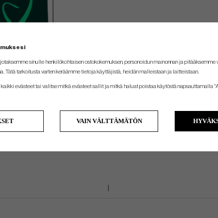
emuksesi
jotaksemme sinulle henkilökohtaisen ostokokemuksen, personoidun mainonnan ja pitääksemme
na. Tätä tarkoitusta varten keräämme tietoja käyttäjistä, heidän malleistaan ​​ja laitteistaan.
kaikki evästeet tai valitse mitkä evästeet sallit ja mitkä haluat poistaa käytöstä napsauttamalla "A
KSET
VAIN VÄLTTÄMÄTÖN
HYVÄKS