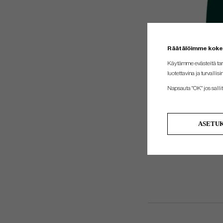
Räätälöimme kok
Käytämme evästeitä tar
luotettavina ja turvallisi
Napsauta "OK" jos sallit 
ASETU