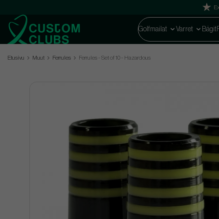
Ex
Golfmailat
Varret
Bägit
Etusivu
Muut
Ferrules
Ferrules - Set of 10 - Hazardous