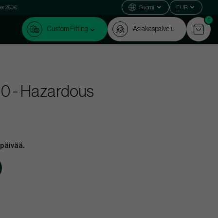
ver 250€
Suomi
EUR
0
Custom Fitting
Asiakaspalvelu
 10 - Hazardous
 päivää.