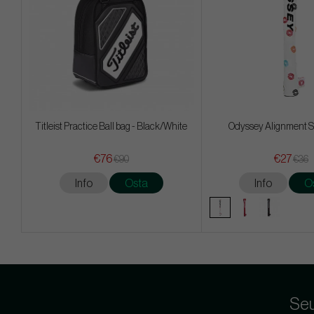
Titleist Practice Ball bag - Black/White
Odyssey Alignment S
€76
€27
€90
€36
Info
Osta
Info
O
Seu