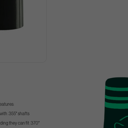
eatures:
 with .355" shafts
ding they can fit .370"