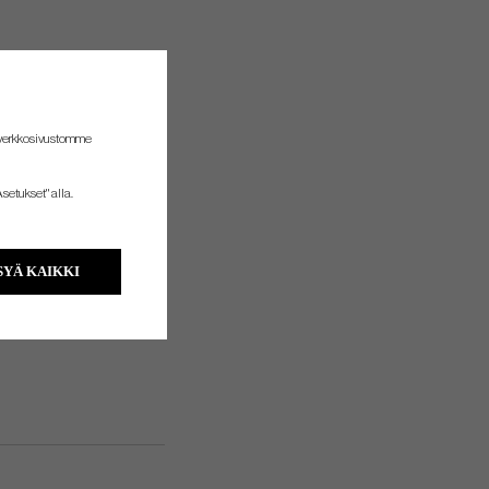
 verkkosivustomme
setukset" alla.
YÄ KAIKKI