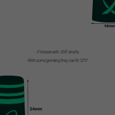
- Fits best with .355" shafts
-With some grinding they can fit .370"