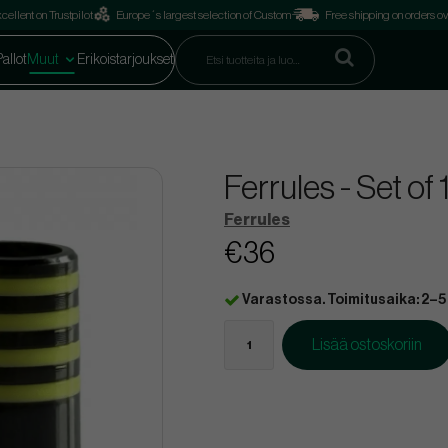
cellent on Trustpilot
Europe´s largest selection of Custom
Free shipping on orders o
Pallot
Muut
Erikoistarjoukset
Ferrules - Set of
Ferrules
€36
Varastossa. Toimitusaika: 2–5
Lisää ostoskoriin