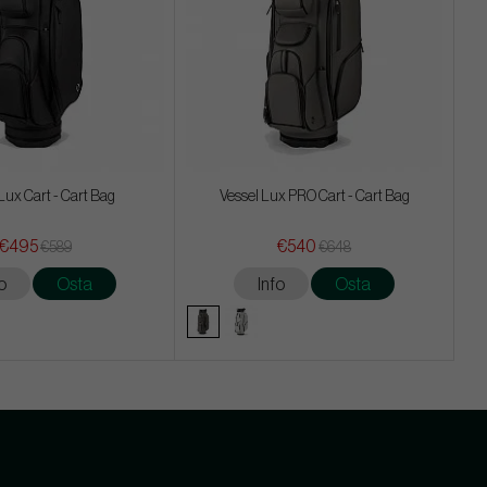
Lux Cart - Cart Bag
Vessel Lux PRO Cart - Cart Bag
€495
€540
€589
€648
o
Osta
Info
Osta