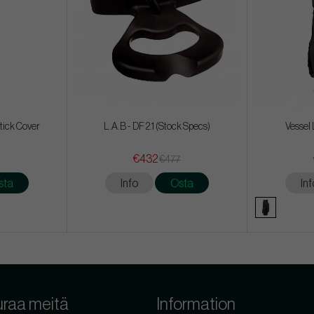
tick Cover
L.A.B - DF 2.1 (Stock Specs)
Vessel 
€432
€477
sta
Info
Osta
Inf
raa meitä
Information