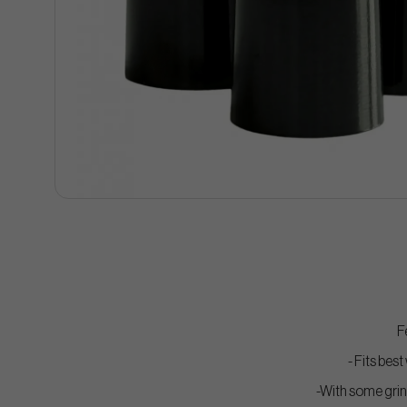
F
- Fits best
-With some grin