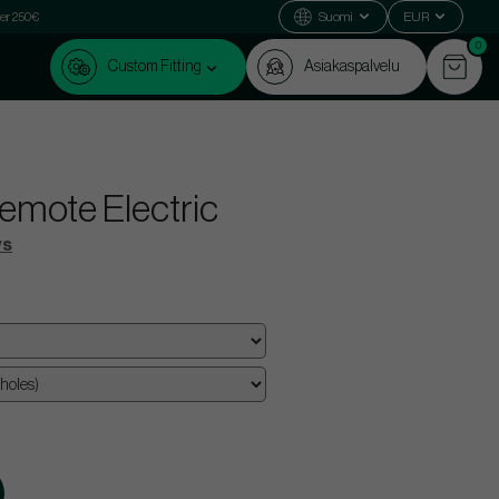
ver 250€
Suomi
EUR
0
Custom Fitting
Asiakaspalvelu
mote Electric
ys