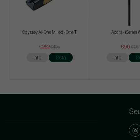
Odyssey Ai-One Milled - One T
Accra - iSeries
€252
€90
€495
€126
Info
Osta
Info
O
Seu