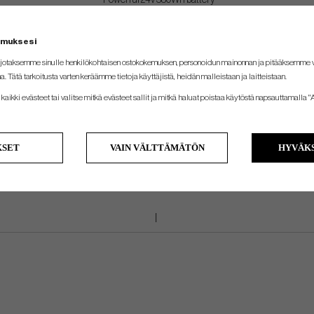
· Powerful 24v 380Wh battery
· Cart easily transitions from motorized cart to push cart
emuksesi
· Lockable remote control prevents accidental engagement
jotaksemme sinulle henkilökohtaisen ostokokemuksen, personoidun mainonnan ja pitääksemme
· Weight 13 kg
na. Tätä tarkoitusta varten keräämme tietoja käyttäjistä, heidän malleistaan ​​ja laitteistaan.
kaikki evästeet tai valitse mitkä evästeet sallit ja mitkä haluat poistaa käytöstä napsauttamalla "A
KSET
VAIN VÄLTTÄMÄTÖN
HYVÄKS