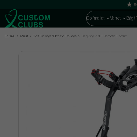
Ex
Golfmailat
Varret
Bägit
Etusivu
Muut
Golf Trolleys/Electric Trolleys
BagBoy VOLT Remote Electric