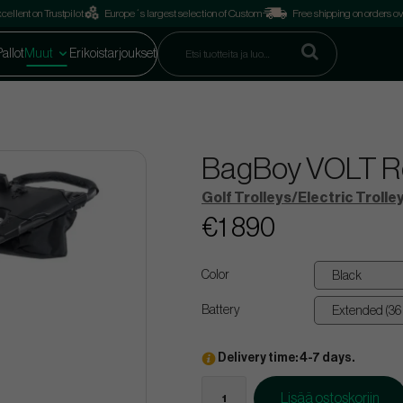
cellent on Trustpilot
Europe´s largest selection of Custom
Free shipping on orders o
Pallot
Muut
Erikoistarjoukset
BagBoy VOLT Re
Golf Trolleys/Electric Trolle
€1 890
Color
Battery
Delivery time: 4-7 days.
Lisää ostoskoriin