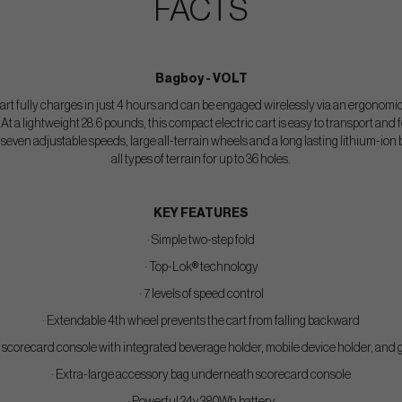
FACTS
Bagboy - VOLT
rt fully charges in just 4 hours and can be engaged wirelessly via an ergonomic 
 a lightweight 28.6 pounds, this compact electric cart is easy to transport and
h seven adjustable speeds, large all-terrain wheels and a long lasting lithium-ion b
all types of terrain for up to 36 holes.
KEY FEATURES
· Simple two-step fold
· Top-Lok® technology
· 7 levels of speed control
· Extendable 4th wheel prevents the cart from falling backward
d scorecard console with integrated beverage holder, mobile device holder, and go
· Extra-large accessory bag underneath scorecard console