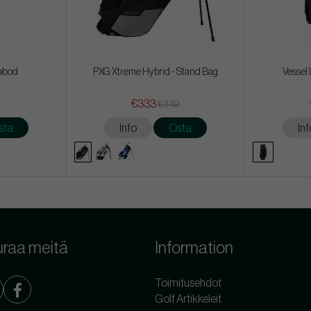
 Wood
PXG Xtreme Hybrid - Stand Bag
Vessel 
€333
€449
sta
Info
Osta
Inf
raa meitä
Information
Toimitusehdot
Golf Artikkeleit