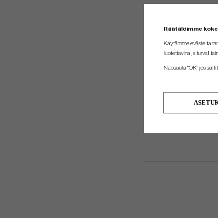
Räätälöimme kok
Käytämme evästeitä tar
luotettavina ja turvallisi
Napsauta "OK" jos sallit 
ASETU