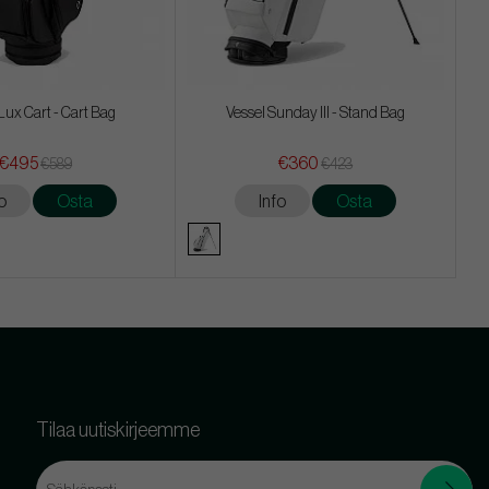
Lux Cart - Cart Bag
Vessel Sunday III - Stand Bag
€495
€360
€589
€423
o
Osta
Info
Osta
Tilaa uutiskirjeemme