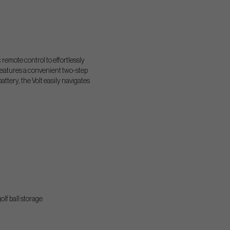
remote control to effortlessly
 features a convenient two-step
attery, the Volt easily navigates
lf ball storage