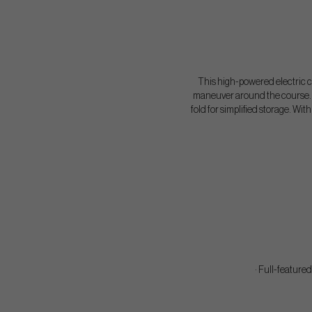
This high-powered electric ca
maneuver around the course. At
fold for simplified storage. Wit
· Full-feature