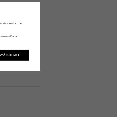
 verkkosivustomme
setukset" alla.
YÄ KAIKKI