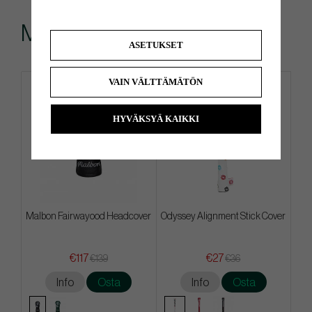
Muut ostivat myös
ASETUKSET
VAIN VÄLTTÄMÄTÖN
HYVÄKSYÄ KAIKKI
Malbon Fairwayood Headcover
Odyssey Alignment Stick Cover
€117
€27
€139
€36
Info
Osta
Info
Osta