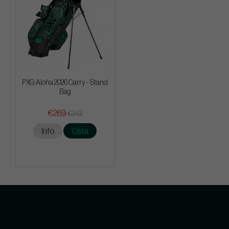
PXG Aloha 2026 Carry - Stand
Bag
€269
€342
Info
Osta