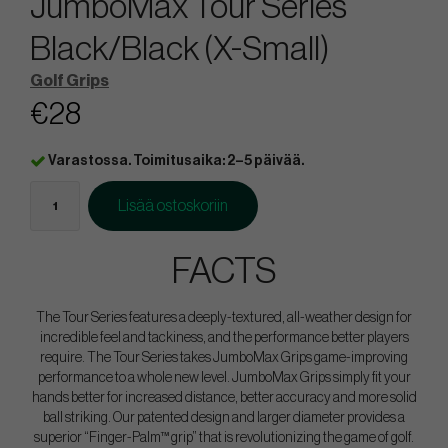
JumboMax Tour Series
Black/Black (X-Small)
Golf Grips
€28
Varastossa. Toimitusaika: 2–5 päivää.
Lisää ostoskoriin
FACTS
The Tour Series features a deeply-textured, all-weather design for
incredible feel and tackiness, and the performance better players
require. The Tour Series takes JumboMax Grips game-improving
performance to a whole new level. JumboMax Grips simply fit your
hands better for increased distance, better accuracy and more solid
ball striking. Our patented design and larger diameter provides a
superior “Finger-Palm™ grip” that is revolutionizing the game of golf.