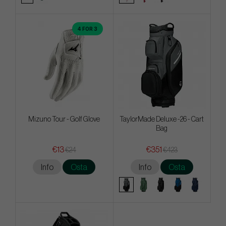
4 FOR 3
Mizuno Tour - Golf Glove
TaylorMade Deluxe -26 - Cart
Bag
€13
€351
€24
€423
Info
Osta
Info
Osta