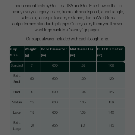
Independent tests by GolfTest USA and Golf Etc. showed that in
nearly every category tested, from club head speed, launch angle,
side spin, back spin to carry distance, JumboMax Grips
outperformed standard golf grips. Once you try them you'll never
want to go back to a "skinny" grip again
Griptape always included with each bought grip.
Grip
Weight
Core Diameter
Mid Diameter
Butt Diameter
Size
(g)
(in)
(in)
(in)
Standard
61
.600
.85
1.08
Extra
90
.600
1.00
1.20
Small
Small
101
.600
1.04
1.28
Medium
112
.600
1.08
1.36
Large
115
.600
1.08
1.40
Extra
123
.600
1.12
1.43
Large