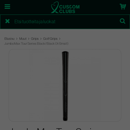
Etusivu
Muut
Grips
Golf Grips
JumboMax Tour Series Black/Black (X-Small)