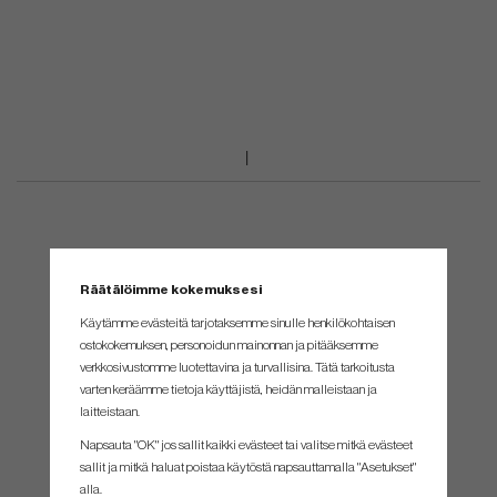
Räätälöimme kokemuksesi
Käytämme evästeitä tarjotaksemme sinulle henkilökohtaisen
ostokokemuksen, personoidun mainonnan ja pitääksemme
verkkosivustomme luotettavina ja turvallisina. Tätä tarkoitusta
varten keräämme tietoja käyttäjistä, heidän malleistaan ​​ja
laitteistaan.
Napsauta "OK" jos sallit kaikki evästeet tai valitse mitkä evästeet
sallit ja mitkä haluat poistaa käytöstä napsauttamalla "Asetukset"
alla.