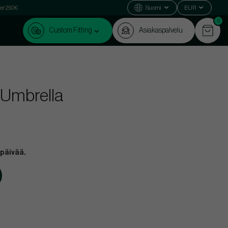
ver 250€
Suomi
EUR
0
Custom Fitting
Asiakaspalvelu
 Umbrella
 päivää.