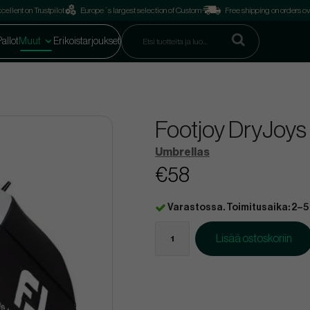
cellent on Trustpilot
Europe´s largest selection of Custom
Free shipping on orders o
Pallot
Muut
Erikoistarjoukset
Footjoy DryJoys
Umbrellas
€58
Varastossa. Toimitusaika: 2–5
Lisää ostoskoriin