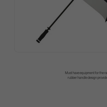
Must have equipment for the r
rubber handle design provides