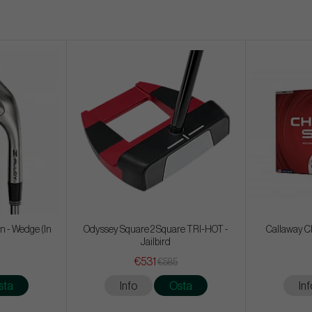
n - Wedge (In
Odyssey Square 2 Square TRI-HOT -
Callaway Ch
Jailbird
€531
€585
sta
Info
Osta
Inf