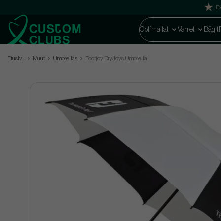
Ex
Golfmailat
Varret
Bägit
Etusivu
Muut
Umbrellas
Footjoy DryJoys Umbrella