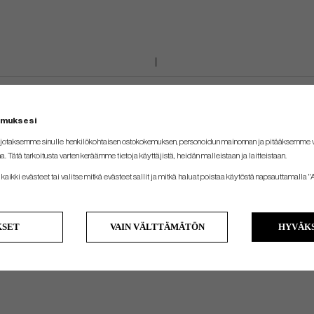
emuksesi
jotaksemme sinulle henkilökohtaisen ostokokemuksen, personoidun mainonnan ja pitääksemme
na. Tätä tarkoitusta varten keräämme tietoja käyttäjistä, heidän malleistaan ​​ja laitteistaan.
kaikki evästeet tai valitse mitkä evästeet sallit ja mitkä haluat poistaa käytöstä napsauttamalla "A
KSET
VAIN VÄLTTÄMÄTÖN
HYVÄKS