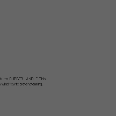
 Features: RUBBER HANDLE: This
 wind flow to prevent tearing.