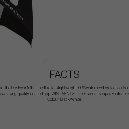
FACTS
ain, the DryJoys Golf Umbrella offers lightweight 100% waterproof protection.
 a strong, quality, comfort grip. WIND VENTS: These special shaped vents allow
Colour: Black/White.