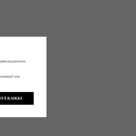
 verkkosivustomme
setukset" alla.
YÄ KAIKKI