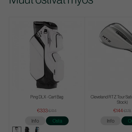
Ping DLX - Cart Bag
Cleveland RTZ Tour Sati
Stock)
€333
€144
€414
€178
Info
Osta
Info
O