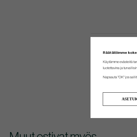
Räätälöimme kok
Käytämme evästeitä tar
luotettavina ja turvallisi
Napsauta "OK" jos sallit 
ASETU
Muut ostivat myös