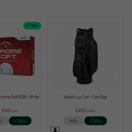
4 FOR 3
rome Soft 2026 - White
Vessel Lux Cart - Cart Bag
€49
€495
€58
€589
o
Osta
Info
Osta