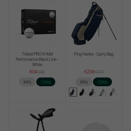
Titleist PRO V1 AIM
Ping Hoofer - Carry Bag
Performance Black Line -
White
€54
€238
€58
€279
Info
Osta
Info
Osta