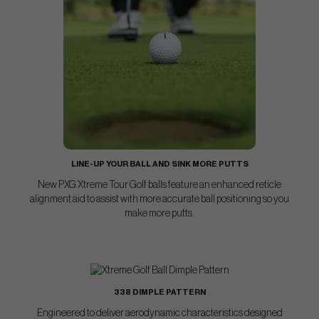
LINE-UP YOUR BALL AND SINK MORE PUTTS
New PXG Xtreme Tour Golf balls feature an enhanced reticle
alignment aid to assist with more accurate ball positioning so you
make more putts.
338 DIMPLE PATTERN
Engineered to deliver aerodynamic characteristics designed