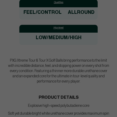
Qualities:
FEEL/CONTROL
ALLROUND
Hcp-level:
LOW/MEDIUM/HIGH
PXG Xtreme Tour & Tour X Golf Balls bring performance to the limit
with incredible distance, feel, and stopping power on every shot from
every condition. Featuring a thinner more durable urethane cover
and an expanded core for the ultimate in tour-level quality and
performance for every player.
PRODUCT DETAILS
Explosive high-speed polybutadiene core
Soft yet durable bright white urethane cover provides maximum spin