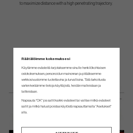
to maximize distance with a high penetrating trajectory.
Räätälöimme kokemuksesi
Käytämme evästeitä tarjotaksemme sinulle henkilökohtaisen
ostokokemuksen, personoidun mainonnan ja pitääksemme
verkkosivustomme luotettavina ja turvallisina. Tätä tarkoitusta
varten keräämme tietoja käyttäjistä, heidän malleistaan ​​ja
laitteistaan.
Napsauta "OK" jos sallit kaikki evästeet tai valitse mitkä evästeet
sallit ja mitkä haluat poistaa käytöstä napsauttamalla "Asetukset"
alla.