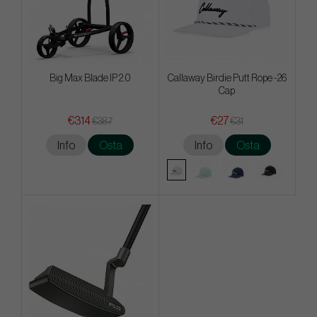
Big Max Blade IP 2.0
Callaway Birdie Putt Rope -26
Cap
€314
€27
€387
€31
Info
Osta
Info
Osta