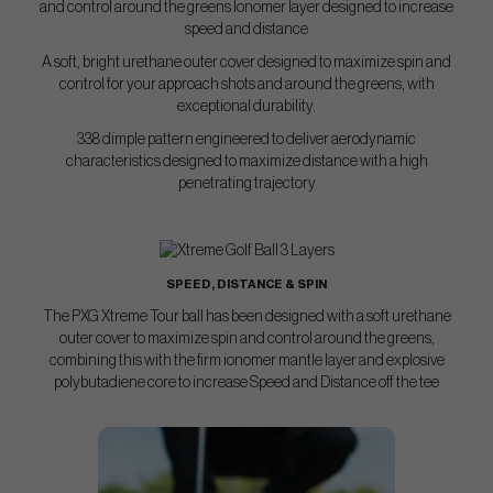
and control around the greens lonomer layer designed to increase
speed and distance
A soft, bright urethane outer cover designed to maximize spin and
control for your approach shots and around the greens, with
exceptional durability.
338 dimple pattern engineered to deliver aerodynamic
characteristics designed to maximize distance with a high
penetrating trajectory
SPEED, DISTANCE & SPIN
The PXG Xtreme Tour ball has been designed with a soft urethane
outer cover to maximize spin and control around the greens,
combining this with the firm ionomer mantle layer and explosive
polybutadiene core to increase Speed and Distance off the tee