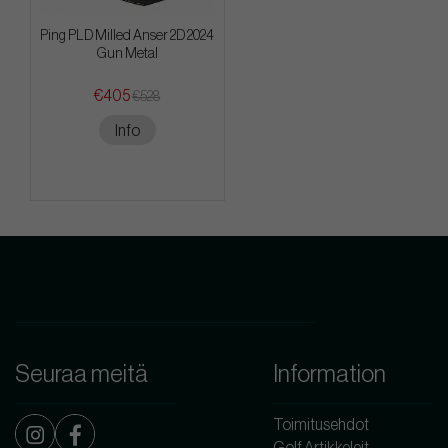
Ping PLD Milled Anser 2D 2024
Gun Metal
€405
€528
Info
Seuraa meitä
Information
Toimitusehdot