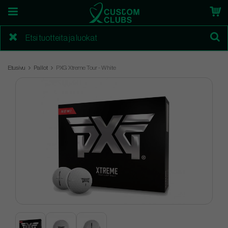
Etusivu
Pallot
PXG Xtreme Tour - White