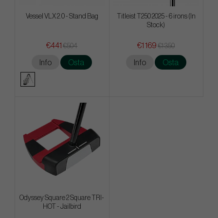
Vessel VLX 2.0 - Stand Bag
Titleist T250 2025 - 6 irons (In
Stock)
€441
€1 169
€504
€1 350
Info
Osta
Info
Osta
Odyssey Square 2 Square TRI-
HOT - Jailbird