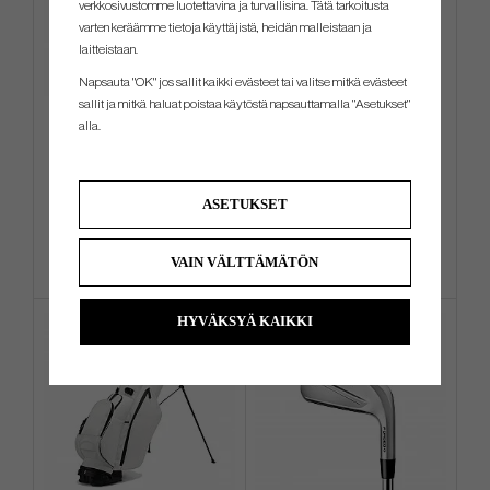
verkkosivustomme luotettavina ja turvallisina. Tätä tarkoitusta
varten keräämme tietoja käyttäjistä, heidän malleistaan ​​ja
laitteistaan.
Napsauta "OK" jos sallit kaikki evästeet tai valitse mitkä evästeet
sallit ja mitkä haluat poistaa käytöstä napsauttamalla "Asetukset"
Wilson DYNAPWR Max -
Mizuno Tour - Golf Glove
alla.
Fairwaywood (In Stock)
€225
€15
€414
€24
ASETUKSET
Info
Osta
Info
Osta
VAIN VÄLTTÄMÄTÖN
HYVÄKSYÄ KAIKKI