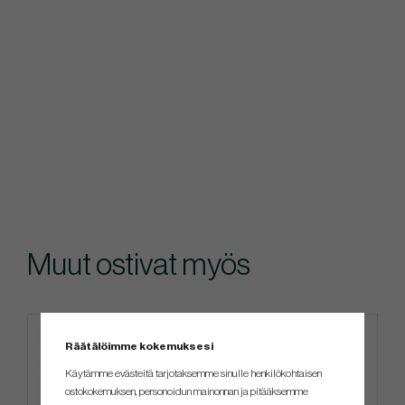
Muut ostivat myös
4 FOR 3
Räätälöimme kokemuksesi
Käytämme evästeitä tarjotaksemme sinulle henkilökohtaisen
ostokokemuksen, personoidun mainonnan ja pitääksemme