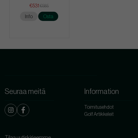
€531
€585
Info
Osta
Seuraa meitä
Information
Toimitusehdot
Golf Artikkeleit
Tilaa uutiskirjeemme