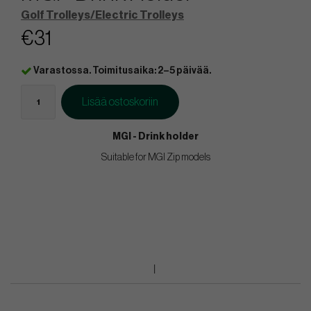
Golf Trolleys/Electric Trolleys
€31
Varastossa. Toimitusaika: 2–5 päivää.
Lisää ostoskoriin
MGI - Drink holder
Suitable for MGI Zip models