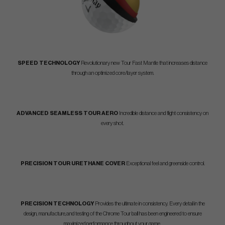
SPEED TECHNOLOGY
Revolutionary new Tour Fast Mantle that increases distance
through an optimized core/layer system.
ADVANCED SEAMLESS TOUR AERO
Incredible distance and flight consistency on
every shot.
PRECISION TOUR URETHANE COVER
Exceptional feel and greenside control.
PRECISION TECHNOLOGY
Provides the ultimate in consistency. Every detail in the
design, manufacture,and testing of the Chrome Tour ball has been engineered to ensure
maximized performance throughout your game.