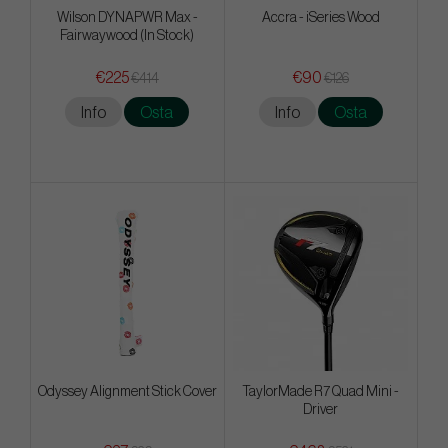
Wilson DYNAPWR Max -
Accra - iSeries Wood
Fairwaywood (In Stock)
€225
€90
€414
€126
Info
Osta
Info
Osta
Odyssey Alignment Stick Cover
TaylorMade R7 Quad Mini -
Driver