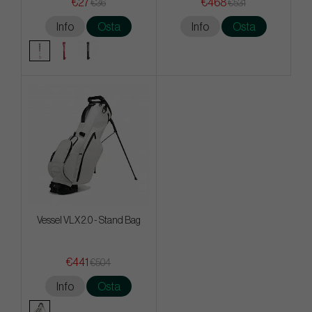
€27
€468
€36
€531
Info
Osta
Info
Osta
Vessel VLX 2.0 - Stand Bag
€441
€504
Info
Osta