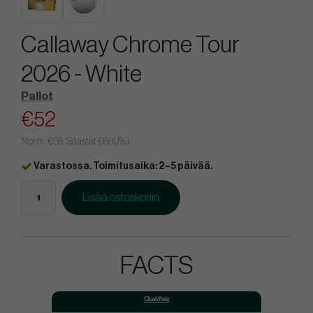
Callaway Chrome Tour
2026 - White
Pallot
€52
Norm.
€58
. Säästät
€6
(
10
%)
Varastossa. Toimitusaika: 2–5 päivää.
Lisää ostoskoriin
FACTS
Qualities: