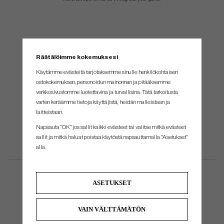
Räätälöimme kokemuksesi
Käytämme evästeitä tarjotaksemme sinulle henkilökohtaisen
ostokokemuksen, personoidun mainonnan ja pitääksemme
verkkosivustomme luotettavina ja turvallisina. Tätä tarkoitusta
varten keräämme tietoja käyttäjistä, heidän malleistaan ​​ja
laitteistaan.
Napsauta "OK" jos sallit kaikki evästeet tai valitse mitkä evästeet
sallit ja mitkä haluat poistaa käytöstä napsauttamalla "Asetukset"
alla.
ASETUKSET
VAIN VÄLTTÄMÄTÖN